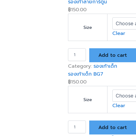
รองเท้าลายการ์ตูน
ท้
า
฿
150.00
แ
ต
ะ
Size
Clear
B
a
t
ร
m
Add to cart
อ
a
ง
n
Category:
รองเท้าเด็ก
เ
q
รองเท้าเด็ก BG7
ท้
u
า
฿
150.00
a
ล
n
า
t
ย
Size
i
Clear
ก
t
า
y
ร์
ร
ตู
Add to cart
อ
น
ง
q