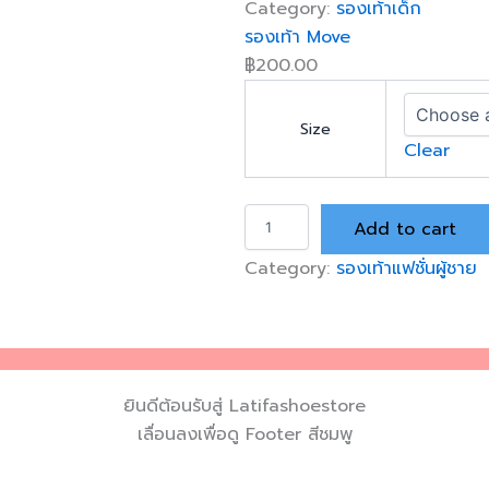
Category:
รองเท้าเด็ก
เ
u
รองเท้า Move
ท้
a
า
฿
200.00
n
เ
t
ด็
i
ก
Size
t
Clear
B
y
G
7
ร
q
Add to cart
อ
u
ง
a
Category:
รองเท้าแฟชั่นผู้ชาย
เ
n
ท้
t
า
i
M
t
o
y
v
ยินดีต้อนรับสู่ Latifashoestore
e
q
เลื่อนลงเพื่อดู Footer สีชมพู
u
a