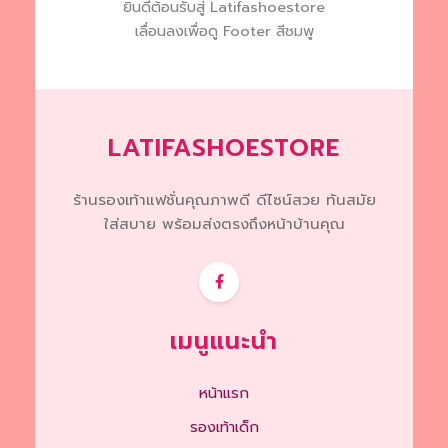
ยินดีต้อนรับสู่ Latifashoestore
on
เลื่อนลงเพื่อดู Footer สีชมพู
the
product
page
LATIFASHOESTORE
ร้านรองเท้าแฟชั่นคุณภาพดี ดีไซน์สวย ทันสมัย
ใส่สบาย พร้อมส่งตรงถึงหน้าบ้านคุณ
เมนูแนะนำ
หน้าแรก
รองเท้าเด็ก