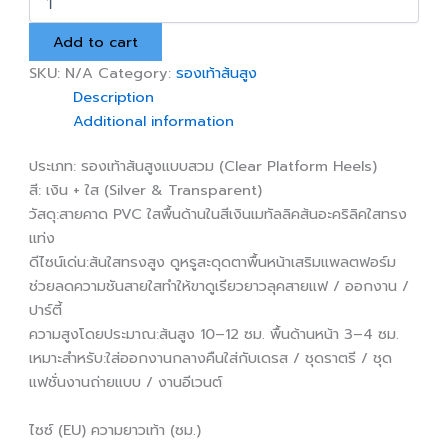
ส้น
สูง
Add to cart
แพลตฟอร์ม
ใส
SKU:
N/A
Category:
รองเท้าส้นสูง
รุ่น
Description
สี
Additional information
เงิน
quantity
ประเภท: รองเท้าส้นสูงแบบสวม (Clear Platform Heels)
สี: เงิน + ใส (Silver & Transparent)
วัสดุ:สายคาด PVC ใสพื้นด้านในสีเงินเมทัลลิคส้นอะคริลิคใสทรง
แท่ง
ดีไซน์เด่น:ส้นใสทรงสูง ดูหรูสะดุดตาพื้นหน้าเสริมแพลตฟอร์ม
ช่วยลดความชันสายใสทำให้ขาดูเรียวยาวลุคสายแฟ / ออกงาน /
ปาร์ตี้
ความสูงโดยประมาณ:ส้นสูง 10–12 ซม. พื้นด้านหน้า 3–4 ซม.
เหมาะสำหรับ:ใส่ออกงานกลางคืนใส่กับเดรส / ชุดราตรี / ชุด
แฟชั่นงานถ่ายแบบ / งานอีเวนต์
ไซซ์ (EU) ความยาวเท้า (ซม.)