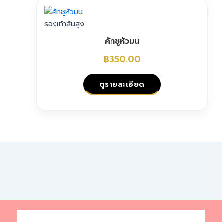
on
product
the
has
รองเท้าส้นสูง
product
multiple
page
คัทชูหัวมน
variants.
The
฿
350.00
options
may
ดูรายละเอียด
be
chosen
This
on
product
the
has
product
multiple
page
variants.
The
options
may
be
chosen