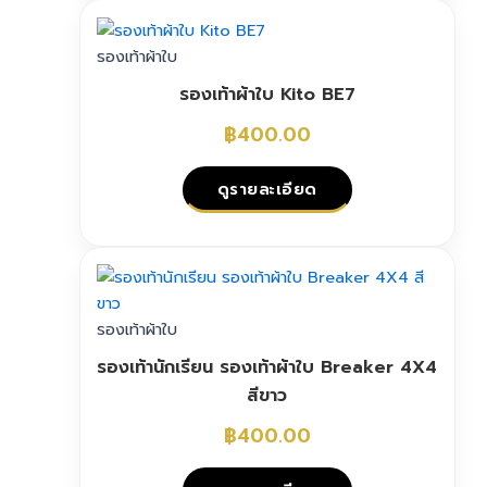
on
product
the
has
รองเท้าผ้าใบ
product
multiple
page
รองเท้าผ้าใบ Kito BE7
variants.
The
฿
400.00
options
may
ดูรายละเอียด
be
chosen
This
on
product
the
has
product
multiple
รองเท้าผ้าใบ
page
variants.
รองเท้านักเรียน รองเท้าผ้าใบ Breaker 4X4
The
สีขาว
options
may
฿
400.00
be
chosen