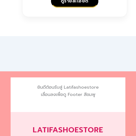
ดูรายละเอียด
on
the
This
product
product
page
has
multiple
variants.
The
options
may
be
chosen
ยินดีต้อนรับสู่ Latifashoestore
on
เลื่อนลงเพื่อดู Footer สีชมพู
the
product
page
LATIFASHOESTORE