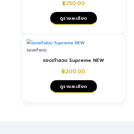
The
฿
250.00
options
may
ดูรายละเอียด
be
chosen
This
on
product
the
has
รองเท้าแตะ
product
multiple
page
รองเท้าสวม Supreme NEW
variants.
The
฿
200.00
options
may
ดูรายละเอียด
be
chosen
This
on
product
the
has
product
multiple
page
variants.