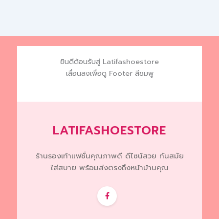
The
options
may
be
chosen
ยินดีต้อนรับสู่ Latifashoestore
on
เลื่อนลงเพื่อดู Footer สีชมพู
the
product
page
LATIFASHOESTORE
ร้านรองเท้าแฟชั่นคุณภาพดี ดีไซน์สวย ทันสมัย
ใส่สบาย พร้อมส่งตรงถึงหน้าบ้านคุณ