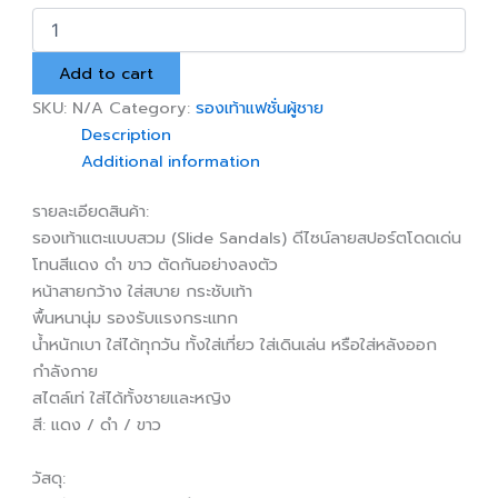
รองเท้า
แตะ
สวม
Add to cart
ลาย
สปอร์ต
SKU:
N/A
Category:
รองเท้าแฟชั่นผู้ชาย
แดง
Description
ดำ
Additional information
quantity
รายละเอียดสินค้า:
รองเท้าแตะแบบสวม (Slide Sandals) ดีไซน์ลายสปอร์ตโดดเด่น
โทนสีแดง ดำ ขาว ตัดกันอย่างลงตัว
หน้าสายกว้าง ใส่สบาย กระชับเท้า
พื้นหนานุ่ม รองรับแรงกระแทก
น้ำหนักเบา ใส่ได้ทุกวัน ทั้งใส่เที่ยว ใส่เดินเล่น หรือใส่หลังออก
กำลังกาย
สไตล์เท่ ใส่ได้ทั้งชายและหญิง
สี: แดง / ดำ / ขาว
วัสดุ: