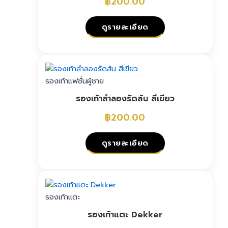
฿
200.00
ดูรายละเอียด
This
product
has
รองเท้าแฟชั่นผู้ชาย
multiple
รองเท้าลำลองรัดส้น สีเขียว
variants.
The
฿
200.00
options
may
ดูรายละเอียด
be
chosen
This
on
product
the
has
รองเท้าแตะ
product
multiple
page
รองเท้าแตะ Dekker
variants.