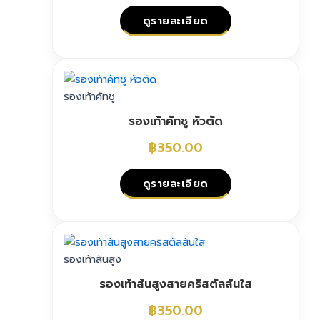
ดูรายละเอียด
This
product
has
รองเท้าคัทชู
multiple
รองเท้าคัทชู หัวตัด
variants.
The
฿
350.00
options
may
ดูรายละเอียด
be
chosen
This
on
product
the
has
รองเท้าส้นสูง
product
multiple
page
รองเท้าส้นสูงสายคริสตัลส้นใส
variants.
The
฿
350.00