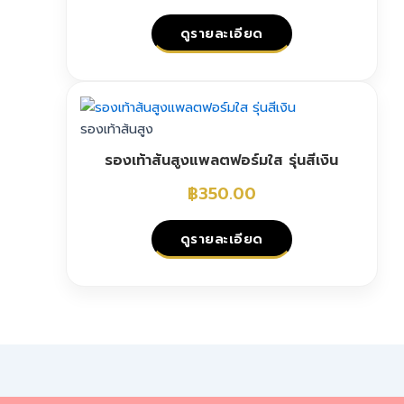
options
may
ดูรายละเอียด
be
chosen
This
on
product
the
has
รองเท้าส้นสูง
product
multiple
page
รองเท้าส้นสูงแพลตฟอร์มใส รุ่นสีเงิน
variants.
The
฿
350.00
options
may
ดูรายละเอียด
be
chosen
This
on
product
the
has
product
multiple
page
variants.
The