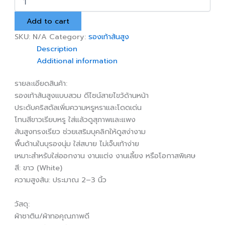
ส้น
สูง
Add to cart
คริสตัล
สี
SKU:
N/A
Category:
รองเท้าส้นสูง
ขาว
Description
quantity
Additional information
รายละเอียดสินค้า:
รองเท้าส้นสูงแบบสวม ดีไซน์สายไขว้ด้านหน้า
ประดับคริสตัลเพิ่มความหรูหราและโดดเด่น
โทนสีขาวเรียบหรู ใส่แล้วดูสุภาพและแพง
ส้นสูงทรงเรียว ช่วยเสริมบุคลิกให้ดูสง่างาม
พื้นด้านในบุรองนุ่ม ใส่สบาย ไม่เจ็บเท้าง่าย
เหมาะสำหรับใส่ออกงาน งานแต่ง งานเลี้ยง หรือโอกาสพิเศษ
สี: ขาว (White)
ความสูงส้น: ประมาณ 2–3 นิ้ว
วัสดุ:
ผ้าซาติน/ผ้าทอคุณภาพดี