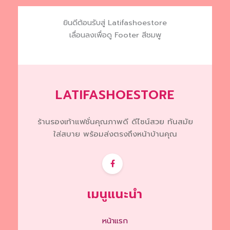
options
may
ยินดีต้อนรับสู่ Latifashoestore
be
เลื่อนลงเพื่อดู Footer สีชมพู
chosen
on
the
product
page
LATIFASHOESTORE
ร้านรองเท้าแฟชั่นคุณภาพดี ดีไซน์สวย ทันสมัย
ใส่สบาย พร้อมส่งตรงถึงหน้าบ้านคุณ
เมนูแนะนำ
หน้าแรก