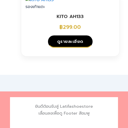
the
has
รองเท้าแตะ
product
multiple
page
KITO AH133
variants.
The
฿
299.00
options
may
ดูรายละเอียด
be
chosen
This
on
product
the
has
product
multiple
page
variants.
The
options
may
ยินดีต้อนรับสู่ Latifashoestore
be
เลื่อนลงเพื่อดู Footer สีชมพู
chosen
on