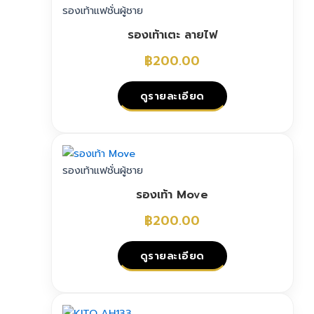
has
รองเท้าแฟชั่นผู้ชาย
multiple
รองเท้าเตะ ลายไฟ
variants.
The
฿
200.00
options
may
ดูรายละเอียด
be
chosen
This
on
product
the
has
รองเท้าแฟชั่นผู้ชาย
product
multiple
page
รองเท้า Move
variants.
The
฿
200.00
options
may
ดูรายละเอียด
be
chosen
This
on
product