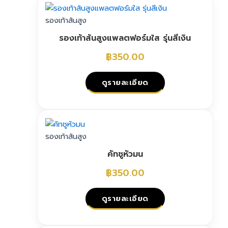
product
has
รองเท้าส้นสูง
multiple
รองเท้าส้นสูงแพลตฟอร์มใส รุ่นสีเงิน
variants.
The
฿
350.00
options
may
ดูรายละเอียด
be
chosen
This
on
product
the
has
รองเท้าส้นสูง
product
multiple
page
คัทชูหัวมน
variants.
The
฿
350.00
options
may
ดูรายละเอียด
be
chosen
This