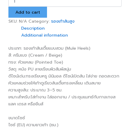
หัว
แหลม
Add to cart
เปิด
ส้น
SKU:
N/A
Category:
รองเท้าส้นสูง
quantity
Description
Additional information
ประเภท: รองเท้าส้นเตี้ยแบบสวม (Mule Heels)
สี: ครีมเบจ (Cream / Beige)
ทรง: หัวแหลม (Pointed Toe)
วัสดุ: หนัง PU ลายเรียบผิวสัมผัสนุ่ม
ดีไซน์เด่น:ทรงเรียบหรู มินิมอล ดีไซน์เปิดส้น ใส่ง่าย ถอดสะดวก
หัวแหลมช่วยให้เท้าดูเรียวส้นเตี้ยทรงเหลี่ยม เดินสบาย
ความสูงส้น: ประมาณ 3–5 ซม.
เหมาะสำหรับ:ใส่ทำงาน ใส่ออกงาน / ประชุมแมทช์กับกางเกงส
แลค เดรส หรือยีนส์
ขนาดไซซ์
ไซซ์ (EU) ความยาวเท้า (ซม.)