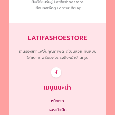
ยินดีต้อนรับสู่ Latifashoestore
on
เลื่อนลงเพื่อดู Footer สีชมพู
the
product
page
LATIFASHOESTORE
ร้านรองเท้าแฟชั่นคุณภาพดี ดีไซน์สวย ทันสมัย
ใส่สบาย พร้อมส่งตรงถึงหน้าบ้านคุณ
เมนูแนะนำ
หน้าแรก
รองเท้าเด็ก