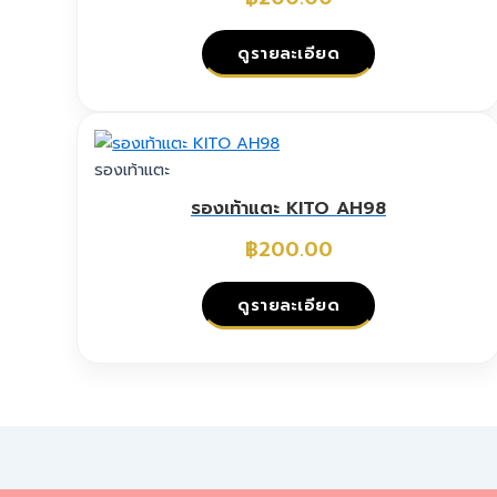
options
may
ดูรายละเอียด
be
chosen
This
on
product
the
has
รองเท้าแตะ
product
multiple
page
รองเท้าแตะ KITO AH98
variants.
The
฿
200.00
options
may
ดูรายละเอียด
be
chosen
This
on
product
the
has
product
multiple
page
variants.
The