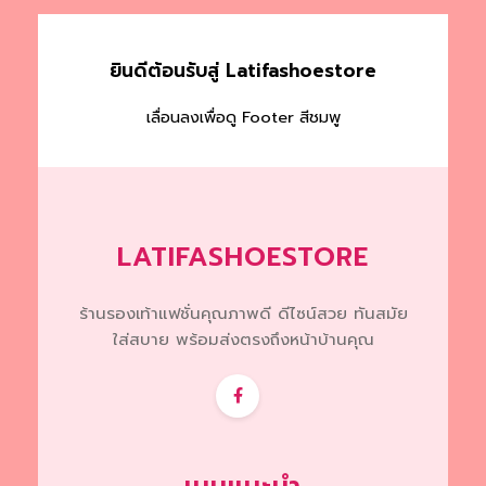
options
may
ยินดีต้อนรับสู่ Latifashoestore
be
chosen
เลื่อนลงเพื่อดู Footer สีชมพู
on
the
product
page
LATIFASHOESTORE
ร้านรองเท้าแฟชั่นคุณภาพดี ดีไซน์สวย ทันสมัย
ใส่สบาย พร้อมส่งตรงถึงหน้าบ้านคุณ