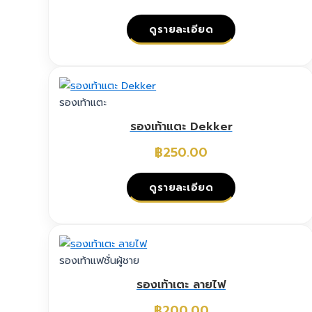
ดูรายละเอียด
This
product
has
รองเท้าแตะ
multiple
รองเท้าแตะ Dekker
variants.
The
฿
250.00
options
may
ดูรายละเอียด
be
chosen
This
on
product
the
has
รองเท้าแฟชั่นผู้ชาย
product
multiple
page
รองเท้าเตะ ลายไฟ
variants.
The
฿
200.00