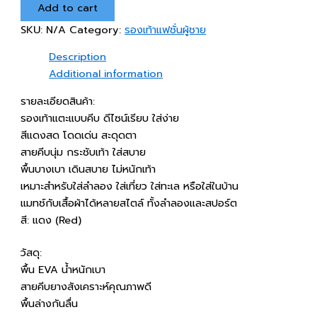
Add to cart
แดง
สไตล์
SKU:
N/A
Category:
รองเท้าแฟชั่นผู้ชาย
เรียบ
เท่
Description
quantity
Additional information
รายละเอียดสินค้า:
รองเท้าแตะแบบคีบ ดีไซน์เรียบ ใส่ง่าย
สีแดงสด โดดเด่น สะดุดตา
สายคีบนุ่ม กระชับเท้า ใส่สบาย
พื้นบางเบา เดินสบาย ไม่หนักเท้า
เหมาะสำหรับใส่ลำลอง ใส่เที่ยว ใส่ทะเล หรือใส่ในบ้าน
แมทช์กับเสื้อผ้าได้หลายสไตล์ ทั้งลำลองและสปอร์ต
สี: แดง (Red)
วัสดุ:
พื้น EVA น้ำหนักเบา
สายคีบยางสังเคราะห์คุณภาพดี
พื้นล่างกันลื่น