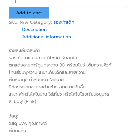
แตะ
สวม
Add to cart
ลาย
การ์ตูน
SKU:
N/A
Category:
รองเท้าเด็ก
น่า
Description
รัก
Additional information
สีชมพู
quantity
รายละเอียดสินค้า:
รองเท้าแตะแบบสวม ดีไซน์น่ารักสดใส
ตกแต่งลายการ์ตูนกระต่าย 3D พร้อมโบว์ เพิ่มความคิวท์
โทนสีชมพูหวาน เหมาะกับเด็กและสายหวาน
พื้นหนานุ่ม น้ำหนักเบา ใส่สบาย
มีช่องระบายอากาศด้านข้าง ลดความอับชื้น
เหมาะสำหรับใส่ในบ้าน ใส่เที่ยว หรือใส่ไปโรงเรียนอนุบาล
สี: ชมพู (Pink)
วัสดุ:
วัสดุ EVA คุณภาพดี
พื้นกันลื่น