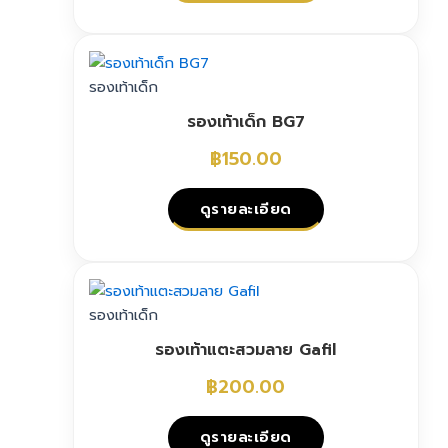
This
product
has
รองเท้าเด็ก
multiple
รองเท้าเด็ก BG7
variants.
The
฿
150.00
options
may
ดูรายละเอียด
be
chosen
This
on
product
the
has
รองเท้าเด็ก
product
multiple
page
รองเท้าแตะสวมลาย Gafil
variants.
The
฿
200.00
options
may
ดูรายละเอียด