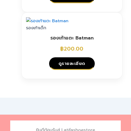
be
chosen
This
on
product
the
has
รองเท้าเด็ก
product
multiple
page
รองเท้าแตะ Batman
variants.
The
฿
200.00
options
may
ดูรายละเอียด
be
chosen
This
on
product
the
has
product
multiple
page
variants.
The
options
may
ยินดีต้อนรับสู่ Latifashoestore