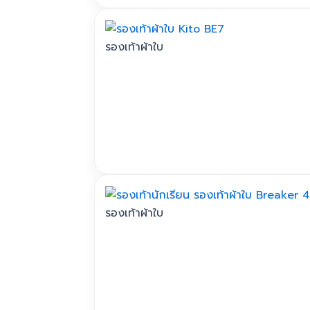
This
product
has
รองเท้าผ้าใบ
multiple
variants.
The
options
may
be
chosen
This
on
product
the
has
รองเท้าผ้าใบ
product
multiple
page
variants.
The
options
may