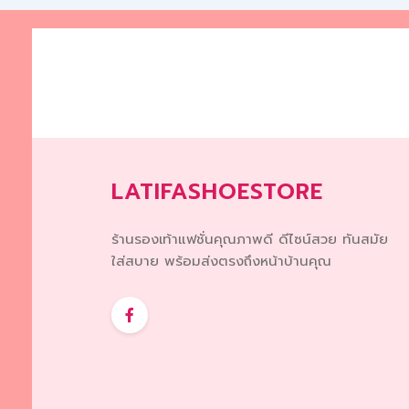
may
be
chosen
on
the
product
page
LATIFASHOESTORE
ร้านรองเท้าแฟชั่นคุณภาพดี ดีไซน์สวย ทันสมัย
ใส่สบาย พร้อมส่งตรงถึงหน้าบ้านคุณ