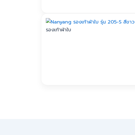
be
chosen
This
on
product
the
has
รองเท้าผ้าใบ
product
multiple
page
variants.
The
options
may
be
chosen
This
on
product
the
has
product
multiple
page
variants.
The
options